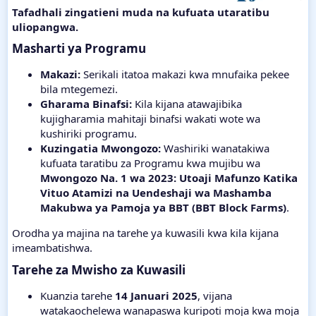
Tafadhali zingatieni muda na kufuata utaratibu
uliopangwa.
Masharti ya Programu​
Makazi:
Serikali itatoa makazi kwa mnufaika pekee
bila mtegemezi.
Gharama Binafsi:
Kila kijana atawajibika
kujigharamia mahitaji binafsi wakati wote wa
kushiriki programu.
Kuzingatia Mwongozo:
Washiriki wanatakiwa
kufuata taratibu za Programu kwa mujibu wa
Mwongozo Na. 1 wa 2023: Utoaji Mafunzo Katika
Vituo Atamizi na Uendeshaji wa Mashamba
Makubwa ya Pamoja ya BBT (BBT Block Farms)
.
Orodha ya majina na tarehe ya kuwasili kwa kila kijana
imeambatishwa.
Tarehe za Mwisho za Kuwasili​
Kuanzia tarehe
14 Januari 2025
, vijana
watakaochelewa wanapaswa kuripoti moja kwa moja