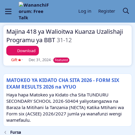
Log in
Register
Majina 418 ya Walioitwa Kuanza Uzalishaji
Programu ya BBT
31-12
Download
A
C
Gift
Dec 31, 2024
Featured
u
r
t
e
h
a
MATOKEO YA KIDATO CHA SITA 2026 - FORM SIX
o
t
EXAM RESULTS 2026 na VYUO
r
i
o
Haya hapa Matokeo ya Kidato cha Sita TUNDURU
n
SECONDARY SCHOOL 2026-S0404 yaliyotangazwa na
d
Baraza la Mitihani la Tanzania (NECTA) Katika Mtihani wa
a
Form six (ACSEE) 2026/2027 jumla ya wanafunzi wengi
t
e
wamefaulu.
Fursa