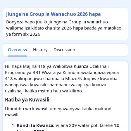
Jiunge na Group la Wanachuo 2026 hapa
Bonyeza hapo juu kujiunge na Group la wanachuo
waliomaliza kidato cha sita 2026 hapa baada ya matokeo
ya form six 2026
Overview
History
Discussion
Hii hapa Majina 418 ya Walioitwa Kuanza Uzalishaji
Programu ya BBT Wizara ya Kilimo inawatangazia vijana
418 waliopangiwa shamba la Mlazo/Ndogowe kwamba
wanapaswa kuwasili shambani kwa ajili ya kuanza
uzalishaji katika msimu huu wa kilimo.
Ratiba ya Kuwasili​
Utaratibu wa kuwasili umegawanywa katika makundi
mawili:
Kundi la Kwanza:
Vijana 209 wataripoti tarehe
12