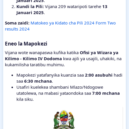
Januari 2025
.
Kundi la Pili:
Vijana 209 wataripoti tarehe
13
Januari 2025
.
Soma zaidi:
Matokeo ya Kidato cha Pili 2024 Form Two
results 2024
Eneo la Mapokezi​
Vijana wote wanapaswa kufika katika
Ofisi ya Wizara ya
Kilimo - Kilimo IV Dodoma
kwa ajili ya usajili, uhakiki, na
kukamilisha taratibu muhimu.
Mapokezi yatafanyika kuanzia saa
2:00 asubuhi
hadi
saa
6:30 mchana
.
Usafiri kuelekea shambani Mlazo/Ndogowe
utatolewa, na mabasi yataondoka saa
7:00 mchana
kila siku.