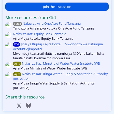
0
0
Join the discussion
s
t
More resources from Gift
a
r
Nafasi za Ajira One Acre Fund Tanzania
Fursa
(
Tangazo la Ajira mpya kutoka One Acre Fund Tanzania
s
)
Nafasi za Kazi Equity Bank Tanzania
Ajira Mpya kutoka Equity Bank Tanzania
Jinsi ya Kujisajili Ajira Portal | Mwongozo wa Kufungua
PDF
Account Ajiraportal
Mwombaji kazi anathibitisha namba ya NIDA na kukamilisha
taarifa binafsi kwenye mfumo wa ajira.
Nafasi za Kazi Ministry of Water, Water Institute (WI)
Ajira
Ajira Mpya Ministry of Water, Water Institute (WI)
Nafasi za Kazi Iringa Water Supply & Sanitation Authority
Ajira
(IRUWASA)
Ajira Mpya Iringa Water Supply & Sanitation Authority
(IRUWASA)
Share this resource
Facebook
X
Bluesky
LinkedIn
Reddit
Pinterest
Tumblr
WhatsApp
Email
Link