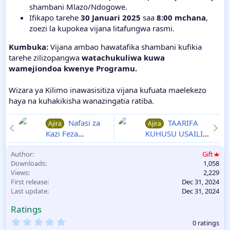
shambani Mlazo/Ndogowe.
Ifikapo tarehe
30 Januari 2025
saa
8:00 mchana
,
zoezi la kupokea vijana litafungwa rasmi.
Kumbuka:
Vijana ambao hawatafika shambani kufikia
tarehe zilizopangwa
watachukuliwa kuwa
wamejiondoa kwenye Programu.
Wizara ya Kilimo inawasisitiza vijana kufuata maelekezo
haya na kuhakikisha wanazingatia ratiba.
Nafasi za
TAARIFA
Ajira
Ajira
Kazi Feza
KUHUSU USAILI
International
WA KADA ZA
Author
Gift
School Desemba
UALIMU
Downloads
1,058
2024
30-12
2024/2025 AJIRA
Views
2,229
PORTAL -
First release
Dec 31, 2024
UTUMISHI AJIRA
Last update
Dec 31, 2024
ZA WALIMU 2025
Ratings
Ajira za Ualimu
2025
0
0 ratings
.