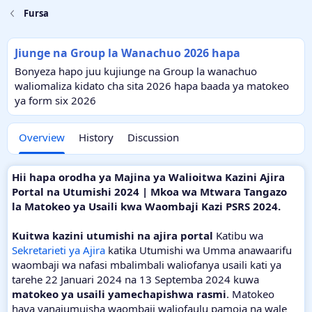
Fursa
Jiunge na Group la Wanachuo 2026 hapa
Bonyeza hapo juu kujiunge na Group la wanachuo
waliomaliza kidato cha sita 2026 hapa baada ya matokeo
ya form six 2026
Overview
History
Discussion
Hii hapa orodha ya Majina ya Walioitwa Kazini Ajira
Portal na Utumishi 2024 | Mkoa wa Mtwara Tangazo
la Matokeo ya Usaili kwa Waombaji Kazi PSRS 2024.
Kuitwa kazini utumishi na ajira portal
Katibu wa
Sekretarieti ya Ajira
katika Utumishi wa Umma anawaarifu
waombaji wa nafasi mbalimbali waliofanya usaili kati ya
tarehe 22 Januari 2024 na 13 Septemba 2024 kuwa
matokeo ya usaili yamechapishwa rasmi
. Matokeo
haya yanajumuisha waombaji waliofaulu pamoja na wale