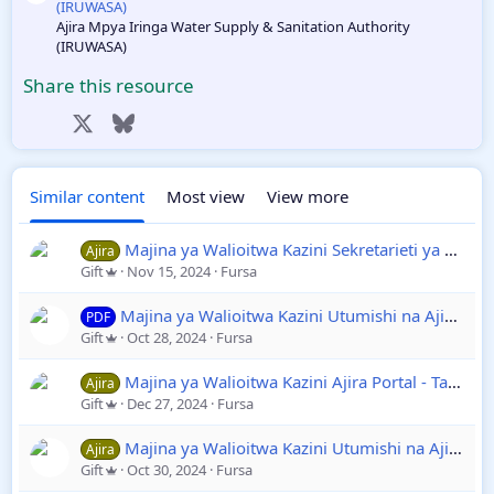
(IRUWASA)
Ajira Mpya Iringa Water Supply & Sanitation Authority
(IRUWASA)
Share this resource
Facebook
X
Bluesky
LinkedIn
Reddit
Pinterest
Tumblr
WhatsApp
Email
Link
Similar content
Most view
View more
Majina ya Walioitwa Kazini Sekretarieti ya Ajira Utumishi | Taasisi Mbalimbali PDF
Ajira
Gift
Nov 15, 2024
Fursa
Majina ya Walioitwa Kazini Utumishi na Ajira Portal | Kada za Afya
PDF
Gift
Oct 28, 2024
Fursa
Majina ya Walioitwa Kazini Ajira Portal - Taasisi Mbalimbali Serikalini
Ajira
Gift
Dec 27, 2024
Fursa
Majina ya Walioitwa Kazini Utumishi na Ajira Portal | Mkoa wa Arusha
Ajira
Gift
Oct 30, 2024
Fursa