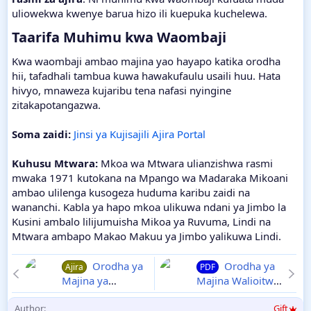
uliowekwa kwenye barua hizo ili kuepuka kuchelewa.
Taarifa Muhimu kwa Waombaji​
Kwa waombaji ambao majina yao hayapo katika orodha
hii, tafadhali tambua kuwa hawakufaulu usaili huu. Hata
hivyo, mnaweza kujaribu tena nafasi nyingine
zitakapotangazwa.
Soma zaidi:
Jinsi ya Kujisajili Ajira Portal
Kuhusu Mtwara:
Mkoa wa Mtwara ulianzishwa rasmi
mwaka 1971 kutokana na Mpango wa Madaraka Mikoani
ambao ulilenga kusogeza huduma karibu zaidi na
wananchi. Kabla ya hapo mkoa ulikuwa ndani ya Jimbo la
Kusini ambalo lilijumuisha Mikoa ya Ruvuma, Lindi na
Mtwara ambapo Makao Makuu ya Jimbo yalikuwa Lindi.
Orodha ya
Orodha ya
Ajira
PDF
Majina ya
Majina Walioitwa
Walioitwa Kazini
Kazini Utumishi
Author
Gift
Utumishi na Ajira
na Ajira Portal