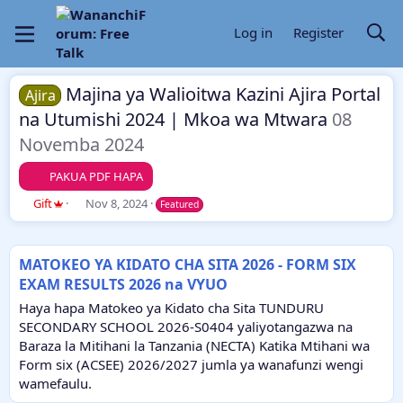
Log in
Register
Majina ya Walioitwa Kazini Ajira Portal
Ajira
na Utumishi 2024 | Mkoa wa Mtwara
08
Novemba 2024
PAKUA PDF HAPA
A
C
Gift
Nov 8, 2024
Featured
u
r
t
e
h
a
MATOKEO YA KIDATO CHA SITA 2026 - FORM SIX
o
t
EXAM RESULTS 2026 na VYUO
r
i
o
Haya hapa Matokeo ya Kidato cha Sita TUNDURU
n
SECONDARY SCHOOL 2026-S0404 yaliyotangazwa na
d
Baraza la Mitihani la Tanzania (NECTA) Katika Mtihani wa
a
Form six (ACSEE) 2026/2027 jumla ya wanafunzi wengi
t
e
wamefaulu.