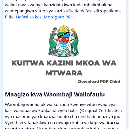
waliokuwa kwenye kanzidata kwa kada mbalimbali na
wamepangiwa vituo vya kazi kufuatia nafasi zilizopatikana.
Pitia:
Nafasi za kazi Morogoro RRH
Maagizo kwa Waombaji Waliofaulu​
Waombaji wanaotakiwa kuripoti kwenye vituo vyao vya
kazi wanapaswa kufika na vyeti halisi (Original Certificates)
vya masomo yao kuanzia kidato cha nne hadi ngazi ya juu.
Vyeti hivi vitahakikiwa na mwajiri kabla ya kupewa
barua
rasmi za ajira
. Ni muhimu kwa waombaji kufuata muda