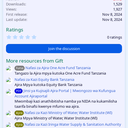
Downloads
1,529
Portal | Mkoa wa
(PSRS) | Taasisi
Views
1,927
Tabora
07
Mbalimbali |
First release
Nov 8, 2024
Novemba 2024
Kada
08
Last update
Nov 8, 2024
Novemba 2024
Ratings
0
0 ratings
.
0
0
Join the discussion
s
t
More resources from Gift
a
r
Nafasi za Ajira One Acre Fund Tanzania
Fursa
(
Tangazo la Ajira mpya kutoka One Acre Fund Tanzania
s
)
Nafasi za Kazi Equity Bank Tanzania
Ajira Mpya kutoka Equity Bank Tanzania
Jinsi ya Kujisajili Ajira Portal | Mwongozo wa Kufungua
PDF
Account Ajiraportal
Mwombaji kazi anathibitisha namba ya NIDA na kukamilisha
taarifa binafsi kwenye mfumo wa ajira.
Nafasi za Kazi Ministry of Water, Water Institute (WI)
Ajira
Ajira Mpya Ministry of Water, Water Institute (WI)
Nafasi za Kazi Iringa Water Supply & Sanitation Authority
Ajira