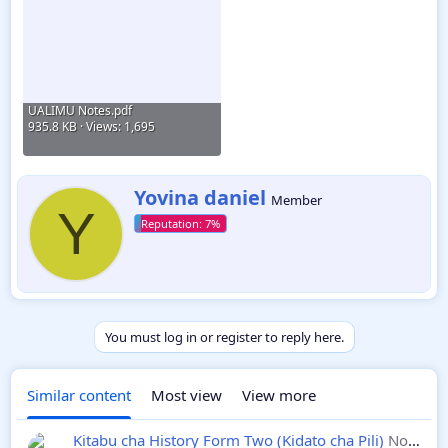
UALIMU Notes.pdf
935.8 KB · Views: 1,695
W
Yovina daniel
Member
r
Y
i
t
t
e
n
b
y
You must log in or register to reply here.
Similar content
Most view
View more
Kitabu cha History Form Two (Kidato cha Pili)
Notes