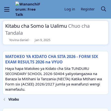
Log in
Register
Kitabu cha Somo la Ualimu
Chuo cha
Tandala
T
S
Yovina daniel
Jan 9, 2025
h
t
r
a
e
r
MATOKEO YA KIDATO CHA SITA 2026 - FORM SIX
a
t
EXAM RESULTS 2026 na VYUO
d
d
s
a
Haya hapa Matokeo ya Kidato cha Sita TUNDURU
t
t
SECONDARY SCHOOL 2026-S0404 yaliyotangazwa na
a
e
Baraza la Mitihani la Tanzania (NECTA) Katika Mtihani wa
r
Form six (ACSEE) 2026/2027 jumla ya wanafunzi wengi
t
e
wamefaulu.
r
Vitabu