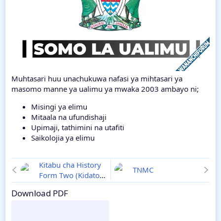
Muhtasari huu unachukuwa nafasi ya mihtasari ya
masomo manne ya ualimu ya mwaka 2003 ambayo ni;
Misingi ya elimu
Mitaala na ufundishaji
Upimaji, tathimini na utafiti
Saikolojia ya elimu
Kitabu cha History
TNMC
Form Two (Kidato
cha Pili)
Notes
Download PDF