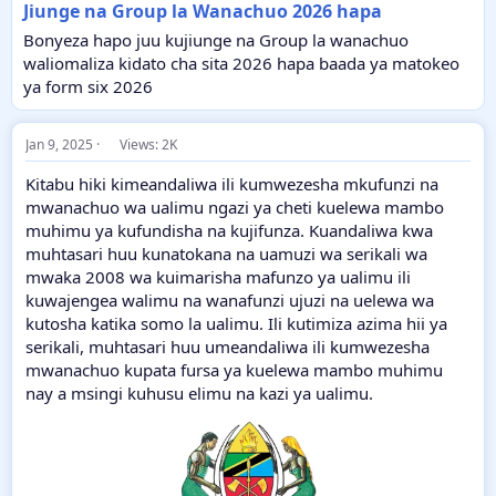
Jiunge na Group la Wanachuo 2026 hapa
Bonyeza hapo juu kujiunge na Group la wanachuo
waliomaliza kidato cha sita 2026 hapa baada ya matokeo
ya form six 2026
Jan 9, 2025
Views: 2K
Kitabu hiki kimeandaliwa ili kumwezesha mkufunzi na
mwanachuo wa ualimu ngazi ya cheti kuelewa mambo
muhimu ya kufundisha na kujifunza. Kuandaliwa kwa
muhtasari huu kunatokana na uamuzi wa serikali wa
mwaka 2008 wa kuimarisha mafunzo ya ualimu ili
kuwajengea walimu na wanafunzi ujuzi na uelewa wa
kutosha katika somo la ualimu. Ili kutimiza azima hii ya
serikali, muhtasari huu umeandaliwa ili kumwezesha
mwanachuo kupata fursa ya kuelewa mambo muhimu
nay a msingi kuhusu elimu na kazi ya ualimu.