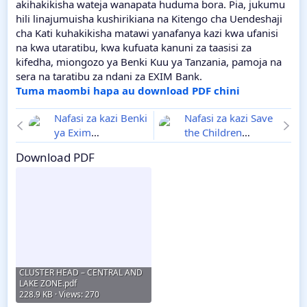
akihakikisha wateja wanapata huduma bora. Pia, jukumu
hili linajumuisha kushirikiana na Kitengo cha Uendeshaji
cha Kati kuhakikisha matawi yanafanya kazi kwa ufanisi
na kwa utaratibu, kwa kufuata kanuni za taasisi za
kifedha, miongozo ya Benki Kuu ya Tanzania, pamoja na
sera na taratibu za ndani za EXIM Bank.
Tuma maombi hapa au download PDF chini
Nafasi za kazi Benki
Nafasi za kazi Save
ya Exim
the Children
wametangaza Ajira
Tanzania December
Download PDF
za Application
2024
Support Officer
December 2024
CLUSTER HEAD – CENTRAL AND
LAKE ZONE.pdf
228.9 KB · Views: 270