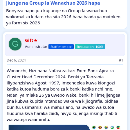
Jiunge na Group la Wanachuo 2026 hapa
Bonyeza hapo juu kujiunge na Group la wanachuo
waliomaliza kidato cha sita 2026 hapa baada ya matokeo
ya form six 2026
Gift
G
Administrator
Staff member
Dec 6, 2024
#1
Wananchi, Hizi hapa Nafasi za kazi Exim Bank Ajira za
Cluster Head December 2024. Benki ya Tanzania
iliyoanzishwa Agosti 1997, imeendelea kuwa kiongozi
katika kutoa huduma bora za kibenki katika nchi nne.
Ndani ya miaka 26 ya uwepo wake, benki hii imejijengea
jina kubwa kupitia mtandao wake wa kijiografia, bidhaa
bunifu, usimamizi wa mahusiano, na uwezo wa kutoa
huduma kwa haraka zaidi, hivyo kujenga msingi thabiti
wa wateja waaminifu.