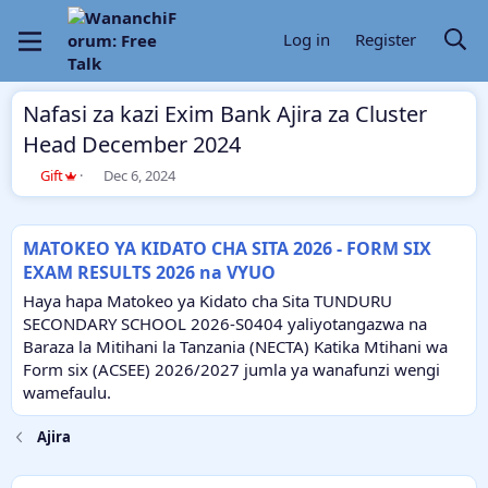
Log in
Register
Nafasi za kazi Exim Bank Ajira za Cluster
Head December 2024
T
S
Gift
Dec 6, 2024
h
t
r
a
e
r
MATOKEO YA KIDATO CHA SITA 2026 - FORM SIX
a
t
EXAM RESULTS 2026 na VYUO
d
d
s
a
Haya hapa Matokeo ya Kidato cha Sita TUNDURU
t
t
SECONDARY SCHOOL 2026-S0404 yaliyotangazwa na
a
e
Baraza la Mitihani la Tanzania (NECTA) Katika Mtihani wa
r
Form six (ACSEE) 2026/2027 jumla ya wanafunzi wengi
t
e
wamefaulu.
r
Ajira