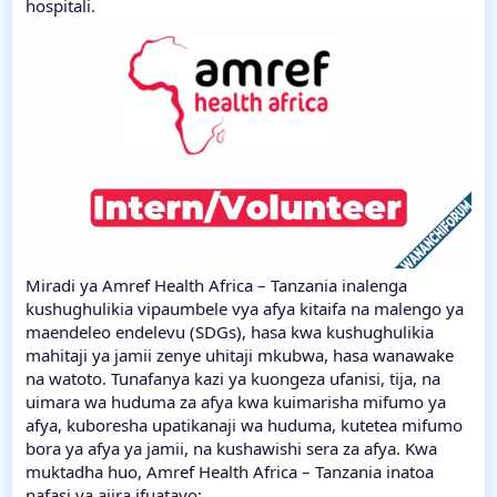
hospitali.
Miradi ya Amref Health Africa – Tanzania inalenga
kushughulikia vipaumbele vya afya kitaifa na malengo ya
maendeleo endelevu (SDGs), hasa kwa kushughulikia
mahitaji ya jamii zenye uhitaji mkubwa, hasa wanawake
na watoto. Tunafanya kazi ya kuongeza ufanisi, tija, na
uimara wa huduma za afya kwa kuimarisha mifumo ya
afya, kuboresha upatikanaji wa huduma, kutetea mifumo
bora ya afya ya jamii, na kushawishi sera za afya. Kwa
muktadha huo, Amref Health Africa – Tanzania inatoa
nafasi ya ajira ifuatayo: