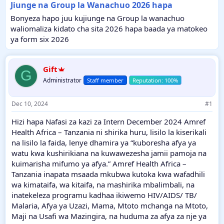
Jiunge na Group la Wanachuo 2026 hapa
Bonyeza hapo juu kujiunge na Group la wanachuo
waliomaliza kidato cha sita 2026 hapa baada ya matokeo
ya form six 2026
Gift
G
Administrator
Staff member
Dec 10, 2024
#1
Hizi hapa Nafasi za kazi za Intern December 2024 Amref
Health Africa – Tanzania ni shirika huru, lisilo la kiserikali
na lisilo la faida, lenye dhamira ya “kuboresha afya ya
watu kwa kushirikiana na kuwawezesha jamii pamoja na
kuimarisha mifumo ya afya.” Amref Health Africa –
Tanzania inapata msaada mkubwa kutoka kwa wafadhili
wa kimataifa, wa kitaifa, na mashirika mbalimbali, na
inatekeleza programu kadhaa ikiwemo HIV/AIDS/ TB/
Malaria, Afya ya Uzazi, Mama, Mtoto mchanga na Mtoto,
Maji na Usafi wa Mazingira, na huduma za afya za nje ya