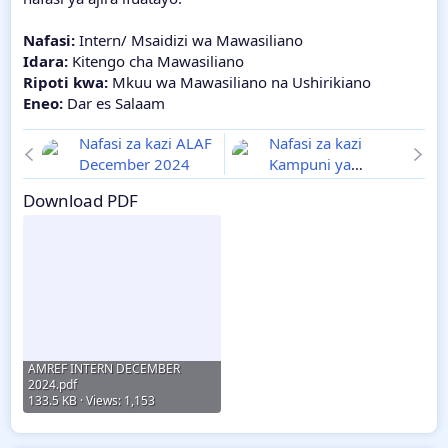
Nafasi:
Intern/ Msaidizi wa Mawasiliano
Idara:
Kitengo cha Mawasiliano
Ripoti kwa:
Mkuu wa Mawasiliano na Ushirikiano
Eneo:
Dar es Salaam
Nafasi za kazi ALAF
Nafasi za kazi
December 2024
Kampuni ya
Kilombero Rice
Download PDF
Farmers December
2024
AMREF INTERN DECEMBER
2024.pdf
133.5 KB · Views: 1,153