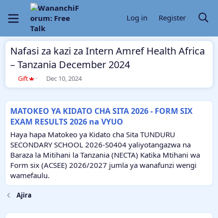
Log in
Register
Nafasi za kazi za Intern Amref Health Africa
– Tanzania December 2024
T
S
Gift
Dec 10, 2024
h
t
r
a
e
r
MATOKEO YA KIDATO CHA SITA 2026 - FORM SIX
a
t
EXAM RESULTS 2026 na VYUO
d
d
s
a
Haya hapa Matokeo ya Kidato cha Sita TUNDURU
t
t
SECONDARY SCHOOL 2026-S0404 yaliyotangazwa na
a
e
Baraza la Mitihani la Tanzania (NECTA) Katika Mtihani wa
r
Form six (ACSEE) 2026/2027 jumla ya wanafunzi wengi
t
e
wamefaulu.
r
Ajira