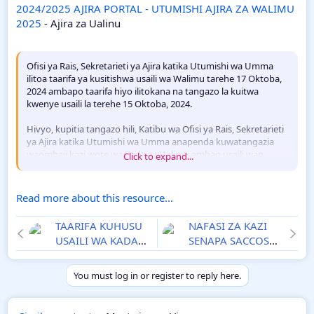
2024/2025 AJIRA PORTAL - UTUMISHI AJIRA ZA WALIMU
2025
- Ajira za Ualinu
Ofisi ya Rais, Sekretarieti ya Ajira katika Utumishi wa Umma
ilitoa taarifa ya kusitishwa usaili wa Walimu tarehe 17 Oktoba,
2024 ambapo taarifa hiyo ilitokana na tangazo la kuitwa
kwenye usaili la terehe 15 Oktoba, 2024.
Hivyo, kupitia tangazo hili, Katibu wa Ofisi ya Rais, Sekretarieti
ya Ajira katika Utumishi wa Umma anapenda kuwatangazia
waombaji kazi wote wa Kada za Ualimu ambao usaili wao
Click to expand...
ulisitishwa kwa muda kuwa usaili huo utafanyika kuanzia
terehe 14 Januari, 2025 mpaka tarehe 24...
Read more about this resource...
TAARIFA KUHUSU
NAFASI ZA KAZI
USAILI WA KADA
SENAPA SACCOS
ZA UALIMU
LTD JANUARI 2025
2024/2025 AJIRA
You must log in or register to reply here.
PORTAL -
UTUMISHI AJIRA