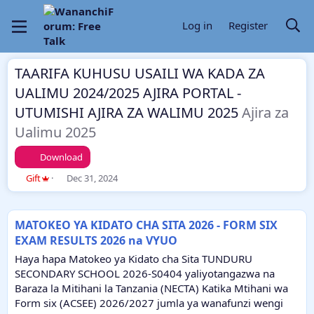
Log in
Register
TAARIFA KUHUSU USAILI WA KADA ZA
UALIMU 2024/2025 AJIRA PORTAL -
UTUMISHI AJIRA ZA WALIMU 2025
Ajira za
Ualimu 2025
Download
T
S
Gift
Dec 31, 2024
h
t
r
a
e
r
MATOKEO YA KIDATO CHA SITA 2026 - FORM SIX
a
t
EXAM RESULTS 2026 na VYUO
d
d
s
a
Haya hapa Matokeo ya Kidato cha Sita TUNDURU
t
t
SECONDARY SCHOOL 2026-S0404 yaliyotangazwa na
a
e
Baraza la Mitihani la Tanzania (NECTA) Katika Mtihani wa
r
Form six (ACSEE) 2026/2027 jumla ya wanafunzi wengi
t