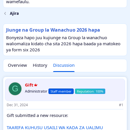
e
wamefaulu.
r
Ajira
Jiunge na Group la Wanachuo 2026 hapa
Bonyeza hapo juu kujiunge na Group la wanachuo
waliomaliza kidato cha sita 2026 hapa baada ya matokeo
ya form six 2026
Overview
History
Discussion
Gift
G
Administrator
Staff member
Dec 31, 2024
#1
Gift submitted a new resource:
TAARIFA KUHUSU USAILI WA KADA ZA UALIMU