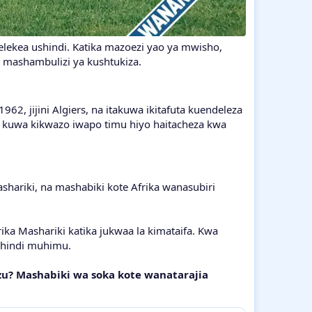
ekea ushindi. Katika mazoezi yao ya mwisho,
e mashambulizi ya kushtukiza.
2, jijini Algiers, na itakuwa ikitafuta kuendeleza
a kuwa kikwazo iwapo timu hiyo haitacheza kwa
shariki, na mashabiki kote Afrika wanasubiri
ika Mashariki katika jukwaa la kimataifa. Kwa
shindi muhimu.
u? Mashabiki wa soka kote wanatarajia