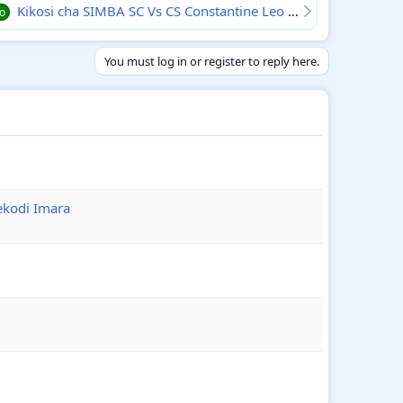
Kikosi cha SIMBA SC Vs CS Constantine Leo Tarehe 08 December 2024 Mechi ya Kombe la Shirikisho Afrika Hiki Hapa
zo
You must log in or register to reply here.
ekodi Imara