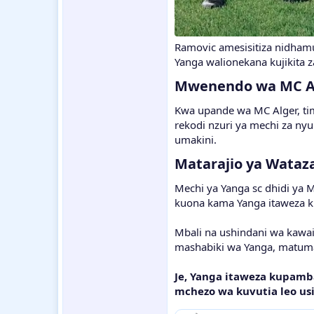
Ramovic amesisitiza nidham
Yanga walionekana kujikita z
Mwenendo wa MC A
Kwa upande wa MC Alger, timu
rekodi nzuri ya mechi za ny
umakini.
Matarajio ya Wataz
Mechi ya Yanga sc dhidi ya 
kuona kama Yanga itaweza ku
Mbali na ushindani wa kawai
mashabiki wa Yanga, matum
Je, Yanga itaweza kupamb
mchezo wa kuvutia leo us