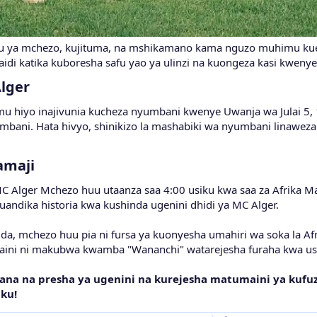
u ya mchezo, kujituma, na mshikamano kama nguzo muhimu kuel
aidi katika kuboresha safu yao ya ulinzi na kuongeza kasi kweny
lger
 hiyo inajivunia kucheza nyumbani kwenye Uwanja wa Julai 5, 196
umbani. Hata hivyo, shinikizo la mashabiki wa nyumbani linawez
amaji
MC Alger Mchezo huu utaanza saa 4:00 usiku kwa saa za Afrika Ma
andika historia kwa kushinda ugenini dhidi ya MC Alger.
da, mchezo huu pia ni fursa ya kuonyesha umahiri wa soka la Afr
aini ni makubwa kwamba "Wananchi" watarejesha furaha kwa u
ana na presha ya ugenini na kurejesha matumaini ya kufuz
iku!