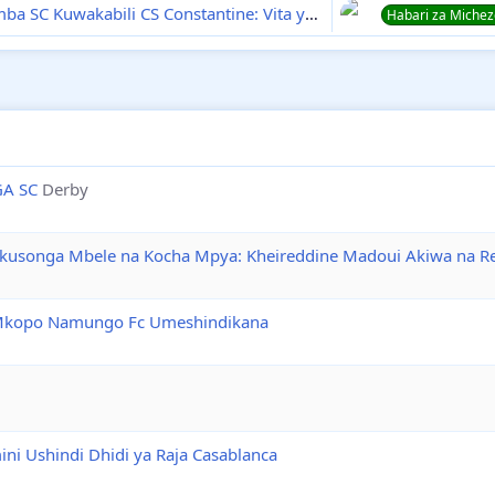
a SC Kuwakabili CS Constantine: Vita ya Kudhibiti Brahim Dib
Habari za Miche
GA SC
Derby
 kusonga Mbele na Kocha Mpya: Kheireddine Madoui Akiwa na R
Mkopo Namungo Fc Umeshindikana
ni Ushindi Dhidi ya Raja Casablanca