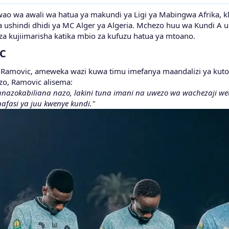
o wa awali wa hatua ya makundi ya Ligi ya Mabingwa Afrika, kl
ushindi dhidi ya MC Alger ya Algeria. Mchezo huu wa Kundi A u
 za kujiimarisha katika mbio za kufuzu hatua ya mtoano.
SC
Ramovic, ameweka wazi kuwa timu imefanya maandalizi ya kutos
o, Ramovic alisema:
zokabiliana nazo, lakini tuna imani na uwezo wa wachezaji wetu.
nafasi ya juu kwenye kundi."