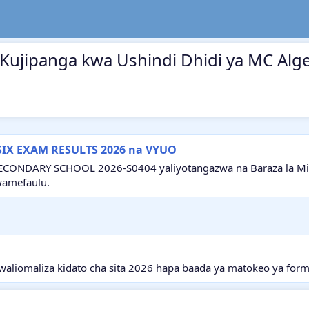
Kujipanga kwa Ushindi Dhidi ya MC Alge
SIX EXAM RESULTS 2026 na VYUO
ECONDARY SCHOOL 2026-S0404 yaliyotangazwa na Baraza la Mitih
wamefaulu.
aliomaliza kidato cha sita 2026 hapa baada ya matokeo ya form