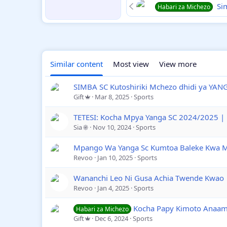
Simb
Habari za Michezo
Similar content
Most view
View more
SIMBA SC Kutoshiriki Mchezo dhidi ya YAN
Gift
Mar 8, 2025
Sports
TETESI: Kocha Mpya Yanga SC 2024/2025 |
Sia
Nov 10, 2024
Sports
Mpango Wa Yanga Sc Kumtoa Baleke Kwa 
Revoo
Jan 10, 2025
Sports
Wananchi Leo Ni Gusa Achia Twende Kwao
Revoo
Jan 4, 2025
Sports
Kocha Papy Kimoto Anaami
Habari za Michezo
Gift
Dec 6, 2024
Sports