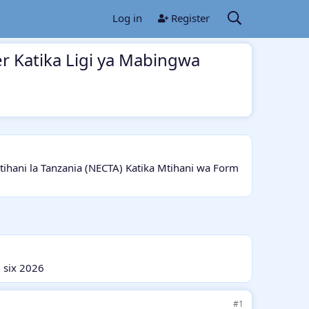
Log in
Register
r Katika Ligi ya Mabingwa
ani la Tanzania (NECTA) Katika Mtihani wa Form
 six 2026
#1