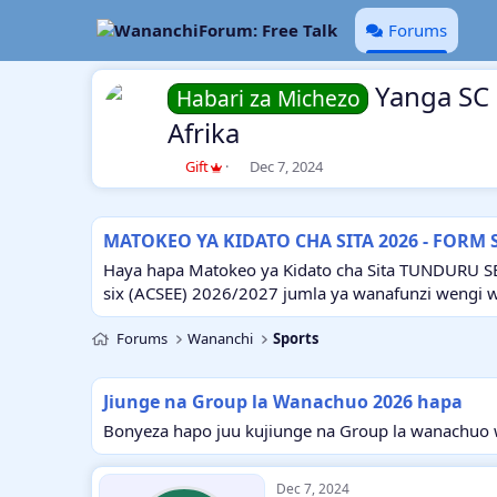
Forums
Yanga SC 
Habari za Michezo
Afrika
T
S
Gift
Dec 7, 2024
h
t
r
a
e
r
MATOKEO YA KIDATO CHA SITA 2026 - FORM 
a
t
d
d
Haya hapa Matokeo ya Kidato cha Sita TUNDURU S
s
a
six (ACSEE) 2026/2027 jumla ya wanafunzi wengi 
t
t
a
e
Forums
Wananchi
Sports
r
t
e
Jiunge na Group la Wanachuo 2026 hapa
r
Bonyeza hapo juu kujiunge na Group la wanachuo w
Dec 7, 2024