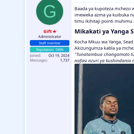
G
Baada ya kupoteza mchezo wa
imeweka azma ya kuibuka na 
timu ikihitaji pointi muhimu
Mikakati ya Yanga 
Gift
Administrator
Kocha Mkuu wa Yanga, Sead 
Staff member
Akizungumza kabla ya mchez
"Tunatambua changamoto tuna
Joined
Oct 19, 2024
nafasi nzuri ya kushindania 
Messages
1,737