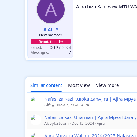
A
Ajira hizo Kam wew MTU WA
A.ALLY
New member
Joined
Oct 27, 2024
Messages
7
Similar content
Most view
View more
Nafasi za Kazi Kutoka ZanAjira | Ajira Mpya
Gift
Nov 2, 2024
Ajira
Nafasi za kazi Uhamiaji | Ajira Mpya Idar
Abbyfartoom
Dec 12, 2024
Ajira
Ajira Mpya za Walimu 2024/2025 Nafasi za