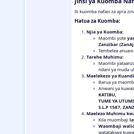
Jinsi ya Kuomba Nafa
Ili kuomba nafasi za ajira z
Hatua za Kuomba:
Njia ya Kuomba:
Maombi yote
ya
Zanzibar (ZanAj
Tembelea anuani
Tarehe Muhimu:
Maombi yataanz
ndani ya muda u
Maelekezo ya Kuand
Barua ya maomb
Anwani ya kuwas
KATIBU,
TUME YA UTUMIS
S.L.P 1587, ZAN
Maelezo Muhimu kw
Kila muombaji
l
Waombaji wali
watatakiwa kuwa