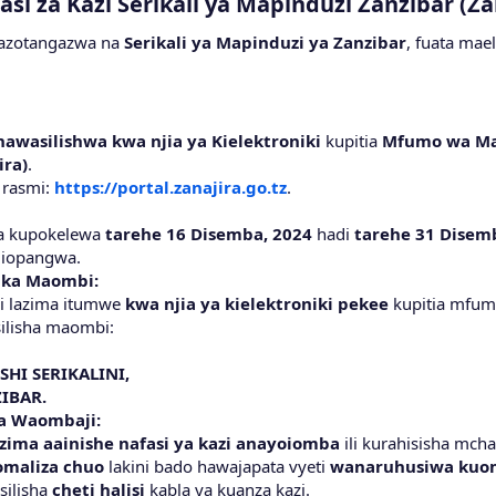
si za Kazi Serikali ya Mapinduzi Zanzibar (Zan
inazotangazwa na
Serikali ya Mapinduzi ya Zanzibar
, fuata mae
nawasilishwa kwa njia ya Kielektroniki
kupitia
Mfumo wa Mao
ira)
.
 rasmi:
https://portal.zanajira.go.tz
.
a kupokelewa
tarehe 16 Disemba, 2024
hadi
tarehe 31 Disem
liopangwa.
ika Maombi:
i lazima itumwe
kwa njia ya kielektroniki pekee
kupitia mfu
ilisha maombi:
HI SERIKALINI,
ZIBAR.
a Waombaji:
azima aainishe nafasi ya kazi anayoiomba
ili kurahisisha mcha
omaliza chuo
lakini bado hawajapata vyeti
wanaruhusiwa kuo
silisha
cheti halisi
kabla ya kuanza kazi.