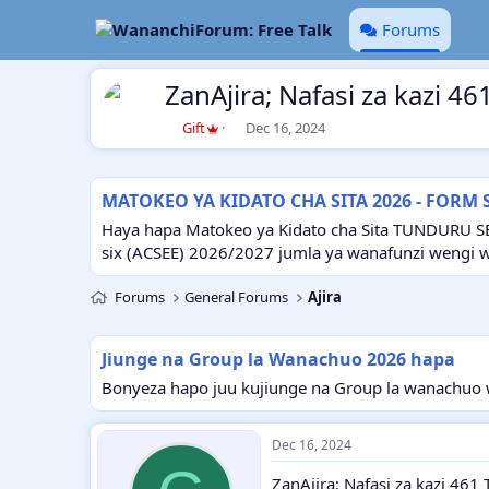
Forums
ZanAjira; Nafasi za kazi 
T
S
Gift
Dec 16, 2024
h
t
r
a
e
r
MATOKEO YA KIDATO CHA SITA 2026 - FORM 
a
t
d
d
Haya hapa Matokeo ya Kidato cha Sita TUNDURU S
s
a
six (ACSEE) 2026/2027 jumla ya wanafunzi wengi 
t
t
a
e
Forums
General Forums
Ajira
r
t
e
Jiunge na Group la Wanachuo 2026 hapa
r
Bonyeza hapo juu kujiunge na Group la wanachuo w
Dec 16, 2024
ZanAjira; Nafasi za kazi 461