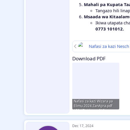
Mahali pa Kupata Taa
Tangazo hili lina
Msaada wa Kitaalam
Ikiwa utapata ch
0773 101012.
Nafasi za kazi Nes
Download PDF
Nafasi za kazi Wizara ya
Elimu 2024 ZanAjira.pdf
132 KB · Views: 619
Dec 17, 2024