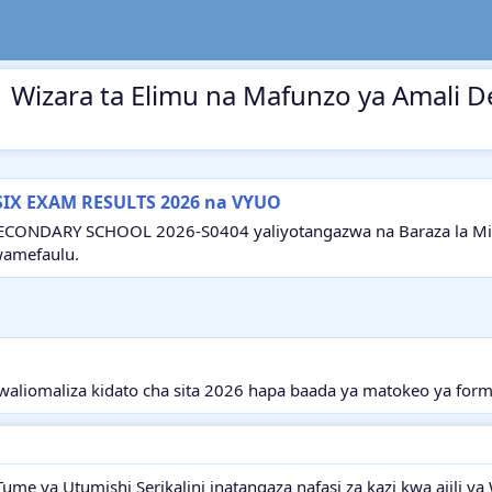
461 Wizara ta Elimu na Mafunzo ya Amali
SIX EXAM RESULTS 2026 na VYUO
ECONDARY SCHOOL 2026-S0404 yaliyotangazwa na Baraza la Mitih
wamefaulu.
aliomaliza kidato cha sita 2026 hapa baada ya matokeo ya form
 Tume ya Utumishi Serikalini inatangaza nafasi za kazi kwa ajili