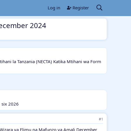
Log in
Register
 December 2024
ani la Tanzania (NECTA) Katika Mtihani wa Form
 six 2026
#1
 ya Wizara ya Elimu na Mafunzo ya Amali December