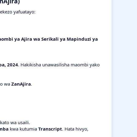
Ajira)​
lekezo yafuatayo:
mbi ya Ajira wa Serikali ya Mapinduzi ya
ba, 2024
. Hakikisha unawasilisha maombi yako
mo wa
ZanAjira
.
kato wa usaili.
mba
kwa kutumia
Transcript
. Hata hivyo,