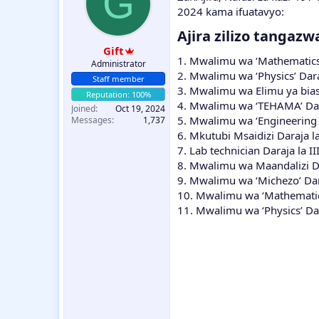
G
2024 kama ifuatavyo:
Ajira zilizo tangazwa
Gift
1. Mwalimu wa ‘Mathematics’
Administrator
2. Mwalimu wa ‘Physics’ Dara
Staff member
3. Mwalimu wa Elimu ya bias
4. Mwalimu wa ‘TEHAMA’ Dara
Joined
Oct 19, 2024
5. Mwalimu wa ‘Engineering S
Messages
1,737
6. Mkutubi Msaidizi Daraja la
7. Lab technician Daraja la I
8. Mwalimu wa Maandalizi Da
9. Mwalimu wa ‘Michezo’ Dar
10. Mwalimu wa ‘Mathematics
11. Mwalimu wa ‘Physics’ Dar