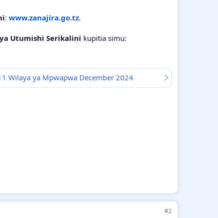
ni
:
www.zanajira.go.tz
.
ya Utumishi Serikalini
kupitia simu:
i 11 Wilaya ya Mpwapwa December 2024
#2