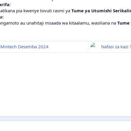
rifa:
patikana pia kwenye tovuti rasmi ya
Tume ya Utumishi Serikali
u:
angamoto au unahitaji msaada wa kitaalamu, wasiliana na
Tume 
ch Mintech Desemba 2024
Nafasi za kaz