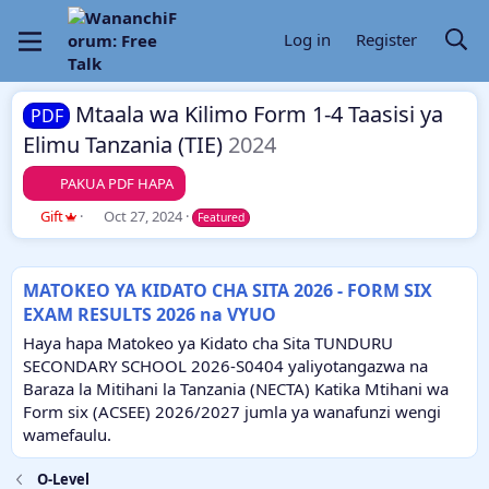
Log in
Register
Mtaala wa Kilimo Form 1-4 Taasisi ya
PDF
Elimu Tanzania (TIE)
2024
PAKUA PDF HAPA
A
C
Gift
Oct 27, 2024
Featured
u
r
t
e
h
a
MATOKEO YA KIDATO CHA SITA 2026 - FORM SIX
o
t
EXAM RESULTS 2026 na VYUO
r
i
o
Haya hapa Matokeo ya Kidato cha Sita TUNDURU
n
SECONDARY SCHOOL 2026-S0404 yaliyotangazwa na
d
Baraza la Mitihani la Tanzania (NECTA) Katika Mtihani wa
a
Form six (ACSEE) 2026/2027 jumla ya wanafunzi wengi
t
e
wamefaulu.
O-Level