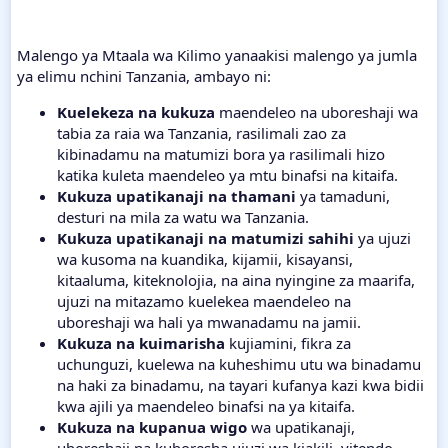
Malengo ya Mtaala wa Kilimo yanaakisi malengo ya jumla
ya elimu nchini Tanzania, ambayo ni:
Kuelekeza na kukuza
maendeleo na uboreshaji wa
tabia za raia wa Tanzania, rasilimali zao za
kibinadamu na matumizi bora ya rasilimali hizo
katika kuleta maendeleo ya mtu binafsi na kitaifa.
Kukuza upatikanaji na thamani
ya tamaduni,
desturi na mila za watu wa Tanzania.
Kukuza upatikanaji na matumizi sahihi
ya ujuzi
wa kusoma na kuandika, kijamii, kisayansi,
kitaaluma, kiteknolojia, na aina nyingine za maarifa,
ujuzi na mitazamo kuelekea maendeleo na
uboreshaji wa hali ya mwanadamu na jamii.
Kukuza na kuimarisha
kujiamini, fikra za
uchunguzi, kuelewa na kuheshimu utu wa binadamu
na haki za binadamu, na tayari kufanya kazi kwa bidii
kwa ajili ya maendeleo binafsi na ya kitaifa.
Kukuza na kupanua wigo
wa upatikanaji,
uboreshaji na kuboresha ujuzi wa kiakili, vitendo,