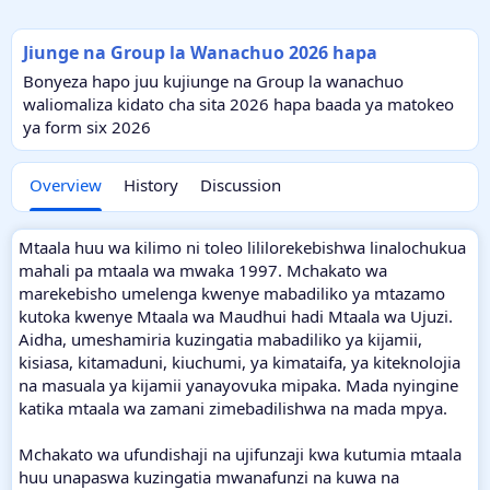
Jiunge na Group la Wanachuo 2026 hapa
Bonyeza hapo juu kujiunge na Group la wanachuo
waliomaliza kidato cha sita 2026 hapa baada ya matokeo
ya form six 2026
Overview
History
Discussion
Mtaala huu wa kilimo ni toleo lililorekebishwa linalochukua
mahali pa mtaala wa mwaka 1997. Mchakato wa
marekebisho umelenga kwenye mabadiliko ya mtazamo
kutoka kwenye Mtaala wa Maudhui hadi Mtaala wa Ujuzi.
Aidha, umeshamiria kuzingatia mabadiliko ya kijamii,
kisiasa, kitamaduni, kiuchumi, ya kimataifa, ya kiteknolojia
na masuala ya kijamii yanayovuka mipaka. Mada nyingine
katika mtaala wa zamani zimebadilishwa na mada mpya.
Mchakato wa ufundishaji na ujifunzaji kwa kutumia mtaala
huu unapaswa kuzingatia mwanafunzi na kuwa na