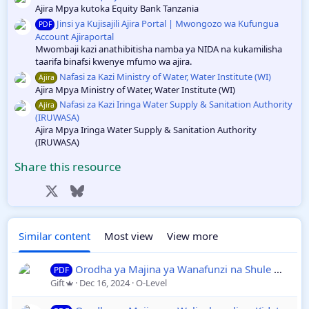
Ajira Mpya kutoka Equity Bank Tanzania
Jinsi ya Kujisajili Ajira Portal | Mwongozo wa Kufungua
PDF
Account Ajiraportal
Mwombaji kazi anathibitisha namba ya NIDA na kukamilisha
taarifa binafsi kwenye mfumo wa ajira.
Nafasi za Kazi Ministry of Water, Water Institute (WI)
Ajira
Ajira Mpya Ministry of Water, Water Institute (WI)
Nafasi za Kazi Iringa Water Supply & Sanitation Authority
Ajira
(IRUWASA)
Ajira Mpya Iringa Water Supply & Sanitation Authority
(IRUWASA)
Share this resource
Facebook
X
Bluesky
LinkedIn
Reddit
Pinterest
Tumblr
WhatsApp
Email
Link
Similar content
Most view
View more
Orodha ya Majina ya Wanafunzi na Shule Walizopangiwa Kidato cha Kwanza 2025 | Tamisemi Form One 2024
PDF
Gift
Dec 16, 2024
O-Level