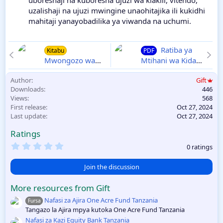
uzalishaji na ujuzi mwingine unaohitajika ili kukidhi
mahitaji yanayobadilika ya viwanda na uchumi.
Ratiba ya
Kitabu
PDF
Mwongozo wa
Mtihani wa Kidato
Elimu ya Sayansi
cha Pili NECTA
Author
Gift
kwa Vitendo
2024 | Form Two
Downloads
446
Nchini Tanzania
2024/2025
Views
568
1, 2024
First release
Oct 27, 2024
Last update
Oct 27, 2024
Ratings
0
0 ratings
.
0
0
Join the discussion
s
t
More resources from Gift
a
r
Nafasi za Ajira One Acre Fund Tanzania
Fursa
(
Tangazo la Ajira mpya kutoka One Acre Fund Tanzania
s
)
Nafasi za Kazi Equity Bank Tanzania