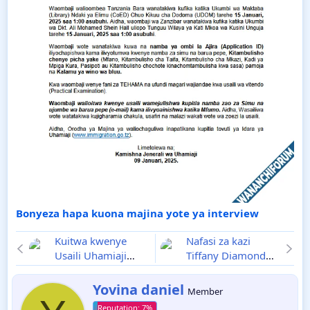
Bonyeza hapa kuona majina yote ya interview
Kuitwa kwenye
Nafasi za kazi
Usaili Uhamiaji
Tiffany Diamond
Ajira za
Hotel
Januari 2025
Immigration Tarehe
W
Yovina daniel
Member
r
09 Januari
2025