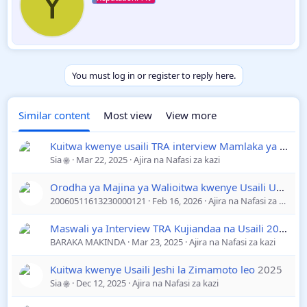
Y
i
t
t
e
n
b
y
You must log in or register to reply here.
Similar content
Most view
View more
Kuitwa kwenye usaili TRA interview Mamlaka ya Mapato Tanzania leo
Sia
Mar 22, 2025
Ajira na Nafasi za kazi
Orodha ya Majina ya Walioitwa kwenye Usaili Uhamiaji 2025/2026, Majina 2115
20060511613230000121
Feb 16, 2026
Ajira na Nafasi za kazi
Maswali ya Interview TRA Kujiandaa na Usaili 2025
Aj
BARAKA MAKINDA
Mar 23, 2025
Ajira na Nafasi za kazi
Kuitwa kwenye Usaili Jeshi la Zimamoto leo
2025
Sia
Dec 12, 2025
Ajira na Nafasi za kazi