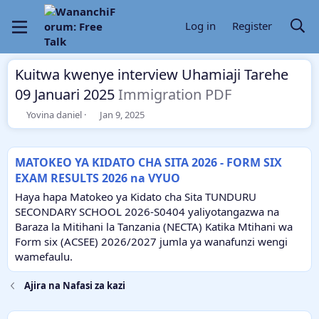
Log in
Register
Kuitwa kwenye interview Uhamiaji Tarehe
09 Januari 2025
Immigration PDF
T
S
Yovina daniel
Jan 9, 2025
h
t
r
a
e
r
MATOKEO YA KIDATO CHA SITA 2026 - FORM SIX
a
t
EXAM RESULTS 2026 na VYUO
d
d
s
a
Haya hapa Matokeo ya Kidato cha Sita TUNDURU
t
t
SECONDARY SCHOOL 2026-S0404 yaliyotangazwa na
a
e
Baraza la Mitihani la Tanzania (NECTA) Katika Mtihani wa
r
Form six (ACSEE) 2026/2027 jumla ya wanafunzi wengi
t
e
wamefaulu.
r
Ajira na Nafasi za kazi