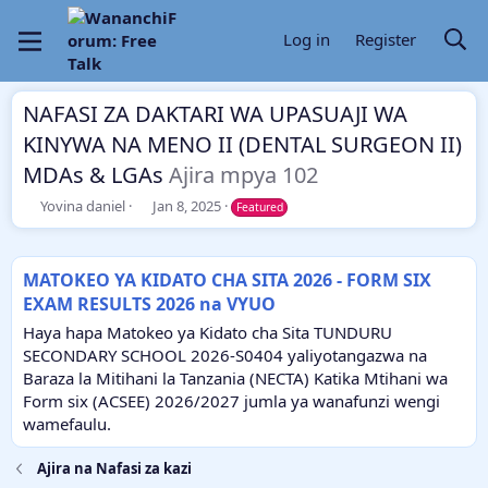
Log in
Register
NAFASI ZA DAKTARI WA UPASUAJI WA
KINYWA NA MENO II (DENTAL SURGEON II)
MDAs & LGAs
Ajira mpya 102
T
S
Yovina daniel
Jan 8, 2025
Featured
h
t
r
a
e
r
MATOKEO YA KIDATO CHA SITA 2026 - FORM SIX
a
t
EXAM RESULTS 2026 na VYUO
d
d
s
a
Haya hapa Matokeo ya Kidato cha Sita TUNDURU
t
t
SECONDARY SCHOOL 2026-S0404 yaliyotangazwa na
a
e
Baraza la Mitihani la Tanzania (NECTA) Katika Mtihani wa
r
Form six (ACSEE) 2026/2027 jumla ya wanafunzi wengi
t
e
wamefaulu.
r
Ajira na Nafasi za kazi