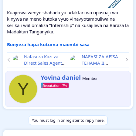
Kuajiriwa wenye shahada ya udaktari wa upasuaji wa
kinywa na meno kutoka vyuo vinavyotambuliwa na
serikali waliomaliza “Internship” na kusajiliwa na Baraza la
Madaktari Tanganyika.
Bonyeza hapa kutuma maombi sasa
Nafasi za Kazi za
NAFASI ZA AFISA
Direct Sales Agents,
TEHAMA II
Kutoka Benk ya
(PROGRAMMER)
NBC
Ajira mpya
MDAs & LGAs
Ajira
W
Yovina daniel
Member
r
Y
3660
mpya 15
i
t
t
e
n
b
y
You must log in or register to reply here.