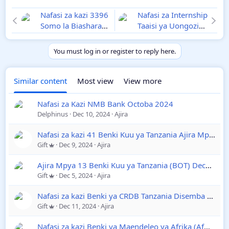
Nafasi za kazi 3396
Nafasi za Internship
Somo la Biashara
Taaisi ya Uongozi
Ajira Mpya za
December 204
Walimu December
You must log in or register to reply here.
2024
Similar content
Most view
View more
Nafasi za Kazi NMB Bank Octoba 2024
Delphinus
Dec 10, 2024
Ajira
Nafasi za kazi 41 Benki Kuu ya Tanzania Ajira Mpya BOT December 2024
Gift
Dec 9, 2024
Ajira
Ajira Mpya 13 Benki Kuu ya Tanzania (BOT) December 2024 | Nafasi za kazi za Kuhamia
Gift
Dec 5, 2024
Ajira
Nafasi za kazi Benki ya CRDB Tanzania Disemba 2024
Gift
Dec 11, 2024
Ajira
Nafasi za kazi Benki ya Maendeleo ya Afrika (AfDB) December 2024