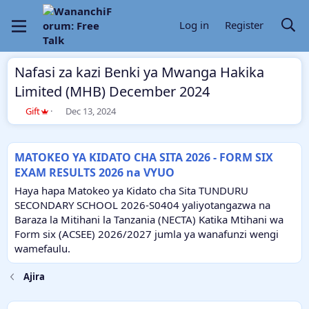
Log in
Register
Nafasi za kazi Benki ya Mwanga Hakika
Limited (MHB) December 2024
T
S
Gift
Dec 13, 2024
h
t
r
a
e
r
MATOKEO YA KIDATO CHA SITA 2026 - FORM SIX
a
t
EXAM RESULTS 2026 na VYUO
d
d
s
a
Haya hapa Matokeo ya Kidato cha Sita TUNDURU
t
t
SECONDARY SCHOOL 2026-S0404 yaliyotangazwa na
a
e
Baraza la Mitihani la Tanzania (NECTA) Katika Mtihani wa
r
Form six (ACSEE) 2026/2027 jumla ya wanafunzi wengi
t
e
wamefaulu.
r
Ajira