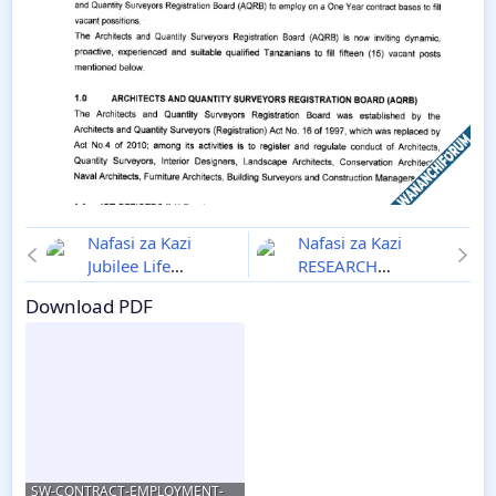
Nafasi za Kazi
Nafasi za Kazi
Jubilee Life
RESEARCH
Insurance Februari
ASSISTANT –
Download PDF
Ajira Mpya 2025
(LABORATORY
SCIENCE) Taasisi ya
Utafiti wa Kilimo
Tanzania (TARI)
Ajira Mpya 2025
SW-CONTRACT-EMPLOYMENT-