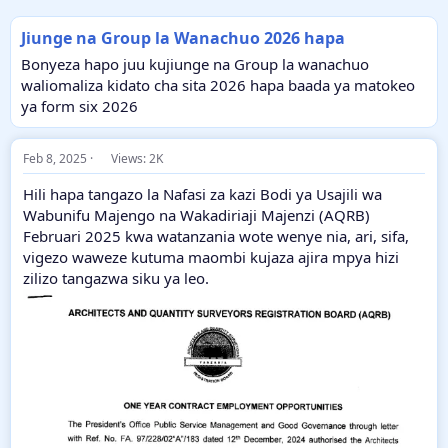
Jiunge na Group la Wanachuo 2026 hapa
Bonyeza hapo juu kujiunge na Group la wanachuo
waliomaliza kidato cha sita 2026 hapa baada ya matokeo
ya form six 2026
Feb 8, 2025
Views: 2K
Hili hapa tangazo la Nafasi za kazi Bodi ya Usajili wa
Wabunifu Majengo na Wakadiriaji Majenzi (AQRB)
Februari 2025 kwa watanzania wote wenye nia, ari, sifa,
vigezo waweze kutuma maombi kujaza ajira mpya hizi
zilizo tangazwa siku ya leo.