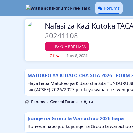
Forums
Nafasi za Kazi Kutoka TA
20241108
PAKUA PDF HAPA
T
S
Gift
Nov 8, 2024
h
t
r
a
e
r
MATOKEO YA KIDATO CHA SITA 2026 - FORM 
a
t
d
d
Haya hapa Matokeo ya Kidato cha Sita TUNDURU S
s
a
six (ACSEE) 2026/2027 jumla ya wanafunzi wengi 
t
t
a
e
Forums
General Forums
Ajira
r
t
e
Jiunge na Group la Wanachuo 2026 hapa
r
Bonyeza hapo juu kujiunge na Group la wanachuo w