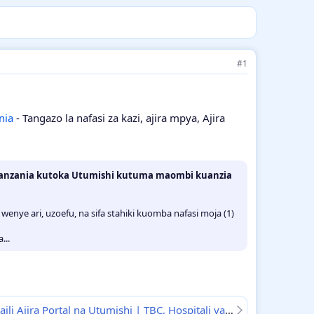
#1
nia
- Tangazo la nafasi za kazi, ajira mpya, Ajira
I Tanzania kutoka Utumishi kutuma maombi kuanzia
wenye ari, uzoefu, na sifa stahiki kuomba nafasi moja (1)
...
Matokeo ya Usaili Ajira Portal na Utumishi | TBC, Hospitali ya Benjamin Mkapa (BMH)