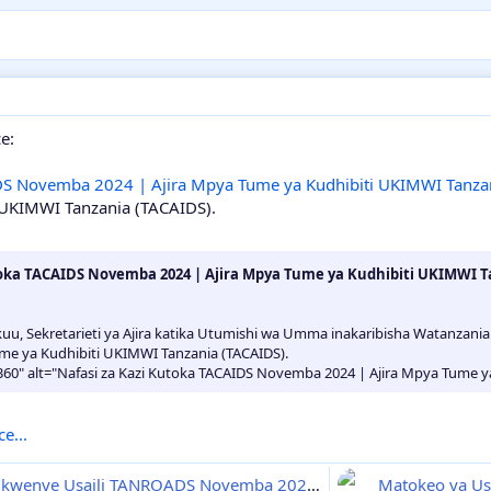
e:
IDS Novemba 2024 | Ajira Mpya Tume ya Kudhibiti UKIMWI Tanza
 UKIMWI Tanzania (TACAIDS).
utoka TACAIDS Novemba 2024 | Ajira Mpya Tume ya Kudhibiti UKIMW
kuu, Sekretarieti ya Ajira katika Utumishi wa Umma inakaribisha Watanzania 
me ya Kudhibiti UKIMWI Tanzania (TACAIDS).
360" alt="Nafasi za Kazi Kutoka TACAIDS Novemba 2024 | Ajira Mpya Tume ya
e...
Majina ya Walioitwa kwenye Usaili TANROADS Novemba 2024 | Kuitwa kwenye Interview Mkoa wa Njombe