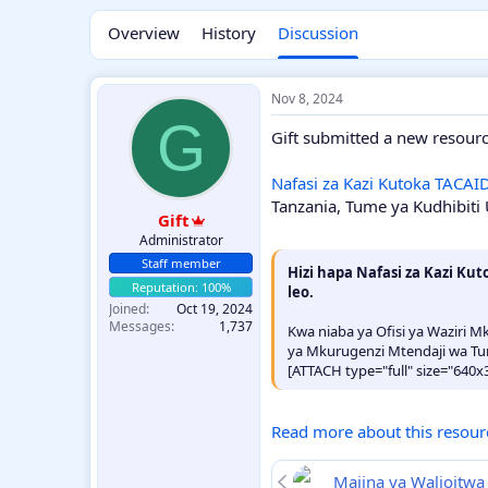
Overview
History
Discussion
Nov 8, 2024
G
Gift submitted a new resourc
Nafasi za Kazi Kutoka TACA
Tanzania, Tume ya Kudhibiti
Gift
Administrator
Staff member
Hizi hapa Nafasi za Kazi K
leo.
Joined
Oct 19, 2024
Messages
1,737
Kwa niaba ya Ofisi ya Waziri M
ya Mkurugenzi Mtendaji wa Tu
[ATTACH type="full" size="640x
Read more about this resourc