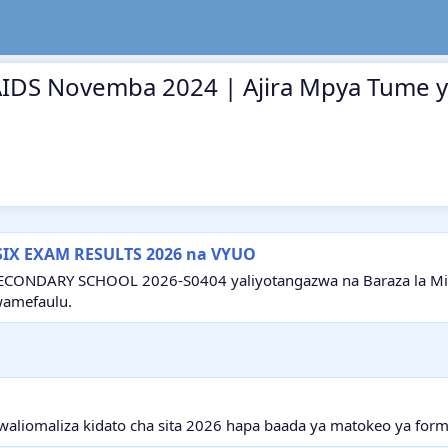
CAIDS Novemba 2024 | Ajira Mpya Tume y
SIX EXAM RESULTS 2026 na VYUO
ECONDARY SCHOOL 2026-S0404 yaliyotangazwa na Baraza la Mitih
wamefaulu.
aliomaliza kidato cha sita 2026 hapa baada ya matokeo ya form