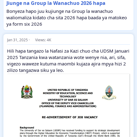
Jiunge na Group la Wanachuo 2026 hapa
Bonyeza hapo juu kujiunge na Group la wanachuo
waliomaliza kidato cha sita 2026 hapa baada ya matokeo
ya form six 2026
Jan 31, 2025
Views: 4K
Hili hapa tangazo la Nafasi za Kazi chuo cha UDSM Januari
2025 Tanzania kwa watanzania wote wenye nia, ari, sifa,
vigezo waweze kutuma maombi kujaza ajira mpya hizi 2
zilizo tangazwa siku ya leo.