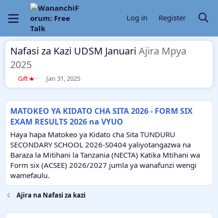
Log in
Register
Nafasi za Kazi UDSM Januari
Ajira Mpya
2025
T
S
Gift
Jan 31, 2025
h
t
r
a
e
r
MATOKEO YA KIDATO CHA SITA 2026 - FORM SIX
a
t
EXAM RESULTS 2026 na VYUO
d
d
s
a
Haya hapa Matokeo ya Kidato cha Sita TUNDURU
t
t
SECONDARY SCHOOL 2026-S0404 yaliyotangazwa na
a
e
Baraza la Mitihani la Tanzania (NECTA) Katika Mtihani wa
r
Form six (ACSEE) 2026/2027 jumla ya wanafunzi wengi
t
e
wamefaulu.
r
Ajira na Nafasi za kazi