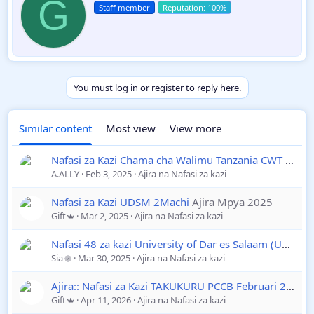
G
Staff member
i
t
t
e
n
b
y
You must log in or register to reply here.
Similar content
Most view
View more
Nafasi za Kazi Chama cha Walimu Tanzania CWT Januari
A.ALLY
Feb 3, 2025
Ajira na Nafasi za kazi
Nafasi za Kazi UDSM 2Machi
Ajira Mpya 2025
Gift
Mar 2, 2025
Ajira na Nafasi za kazi
Nafasi 48 za kazi University of Dar es Salaam (UDSM)
Sia
Mar 30, 2025
Ajira na Nafasi za kazi
Ajira:: Nafasi za Kazi TAKUKURU PCCB Februari 2025
A
Gift
Apr 11, 2026
Ajira na Nafasi za kazi