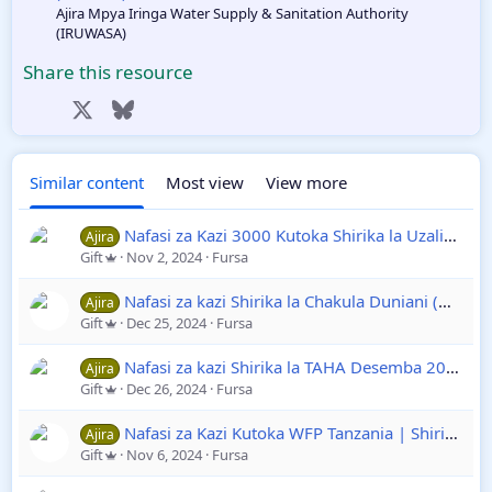
Ajira Mpya Iringa Water Supply & Sanitation Authority
(IRUWASA)
Share this resource
Facebook
X
Bluesky
LinkedIn
Reddit
Pinterest
Tumblr
WhatsApp
Email
Link
Similar content
Most view
View more
Nafasi za Kazi 3000 Kutoka Shirika la Uzalishaji Mali la Jeshi la Polisi Tanzania | Ajira za Walinzi
Ajira
Gift
Nov 2, 2024
Fursa
Nafasi za kazi Shirika la Chakula Duniani (WFP) Disemba 2024
Ajira
Gift
Dec 25, 2024
Fursa
Nafasi za kazi Shirika la TAHA Desemba 2024
26
Ajira
Gift
Dec 26, 2024
Fursa
Nafasi za Kazi Kutoka WFP Tanzania | Shirika la Chakula Duniani
Ajira
Gift
Nov 6, 2024
Fursa