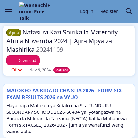
Log in
Register
Nafasi za Kazi Shirika la Maternity
Ajira
Africa Novemba 2024 | Ajira Mpya za
Mashirika
20241109
Download
A
C
Gift
Nov 9, 2024
Featured
u
r
t
e
h
a
MATOKEO YA KIDATO CHA SITA 2026 - FORM SIX
o
t
EXAM RESULTS 2026 na VYUO
r
i
o
Haya hapa Matokeo ya Kidato cha Sita TUNDURU
n
SECONDARY SCHOOL 2026-S0404 yaliyotangazwa na
d
Baraza la Mitihani la Tanzania (NECTA) Katika Mtihani wa
a
Form six (ACSEE) 2026/2027 jumla ya wanafunzi wengi
t
e
wamefaulu.