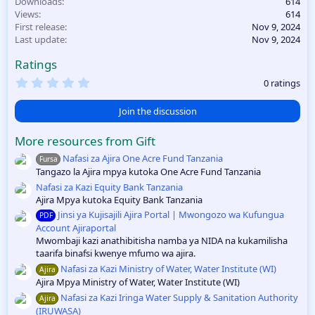
Downloads
614
Ajira Mpya Mihan
| Taasisi
Views
614
Gas
20241109
Mbalimbali
First release
Nov 9, 2024
20241109
Last update
Nov 9, 2024
Ratings
0
0 ratings
.
0
0
Join the discussion
s
t
More resources from Gift
a
r
Nafasi za Ajira One Acre Fund Tanzania
Fursa
(
Tangazo la Ajira mpya kutoka One Acre Fund Tanzania
s
)
Nafasi za Kazi Equity Bank Tanzania
Ajira Mpya kutoka Equity Bank Tanzania
Jinsi ya Kujisajili Ajira Portal | Mwongozo wa Kufungua
PDF
Account Ajiraportal
Mwombaji kazi anathibitisha namba ya NIDA na kukamilisha
taarifa binafsi kwenye mfumo wa ajira.
Nafasi za Kazi Ministry of Water, Water Institute (WI)
Ajira
Ajira Mpya Ministry of Water, Water Institute (WI)
Nafasi za Kazi Iringa Water Supply & Sanitation Authority
Ajira
(IRUWASA)