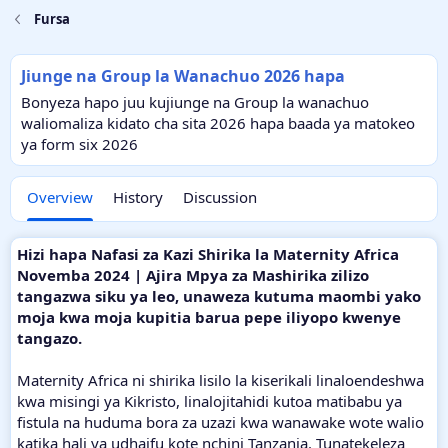
Fursa
Jiunge na Group la Wanachuo 2026 hapa
Bonyeza hapo juu kujiunge na Group la wanachuo
waliomaliza kidato cha sita 2026 hapa baada ya matokeo
ya form six 2026
Overview
History
Discussion
Hizi hapa Nafasi za Kazi Shirika la Maternity Africa
Novemba 2024 | Ajira Mpya za Mashirika zilizo
tangazwa siku ya leo, unaweza kutuma maombi yako
moja kwa moja kupitia barua pepe iliyopo kwenye
tangazo.
Maternity Africa ni shirika lisilo la kiserikali linaloendeshwa
kwa misingi ya Kikristo, linalojitahidi kutoa matibabu ya
fistula na huduma bora za uzazi kwa wanawake wote walio
katika hali ya udhaifu kote nchini Tanzania. Tunatekeleza