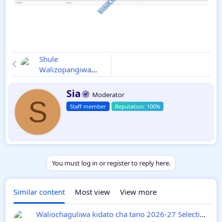
Shule
Walizopangiwa
form five 2026
Mikoa Yote hii hapa
W
Sia
Moderator
r
S
Selection kidato
Staff member
i
cha
t
t
e
n
b
y
You must log in or register to reply here.
Similar content
Most view
View more
Waliochaguliwa kidato cha tano 2026-27 Selection za Vyuo