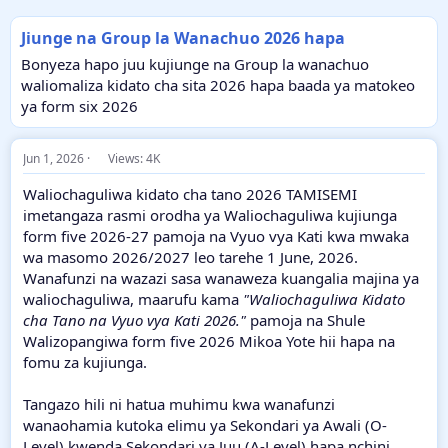
Jiunge na Group la Wanachuo 2026 hapa
Bonyeza hapo juu kujiunge na Group la wanachuo
waliomaliza kidato cha sita 2026 hapa baada ya matokeo
ya form six 2026
Jun 1, 2026
Views: 4K
Waliochaguliwa kidato cha tano 2026 TAMISEMI
imetangaza rasmi orodha ya Waliochaguliwa kujiunga
form five 2026-27 pamoja na Vyuo vya Kati kwa mwaka
wa masomo 2026/2027 leo tarehe 1 June, 2026.
Wanafunzi na wazazi sasa wanaweza kuangalia majina ya
waliochaguliwa, maarufu kama
"Waliochaguliwa Kidato
cha Tano na Vyuo vya Kati 2026."
pamoja na Shule
Walizopangiwa form five 2026 Mikoa Yote hii hapa na
fomu za kujiunga.
Tangazo hili ni hatua muhimu kwa wanafunzi
wanaohamia kutoka elimu ya Sekondari ya Awali (O-
Level) kwenda Sekondari ya Juu (A-Level) hapa nchini