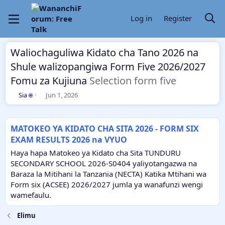
Log in
Register
Waliochaguliwa Kidato cha Tano 2026 na
Shule walizopangiwa Form Five 2026/2027
Fomu za Kujiuna
Selection form five
T
S
Sia
Jun 1, 2026
h
t
r
a
e
r
MATOKEO YA KIDATO CHA SITA 2026 - FORM SIX
a
t
EXAM RESULTS 2026 na VYUO
d
d
s
a
Haya hapa Matokeo ya Kidato cha Sita TUNDURU
t
t
SECONDARY SCHOOL 2026-S0404 yaliyotangazwa na
a
e
Baraza la Mitihani la Tanzania (NECTA) Katika Mtihani wa
r
Form six (ACSEE) 2026/2027 jumla ya wanafunzi wengi
t
e
wamefaulu.
r
Elimu