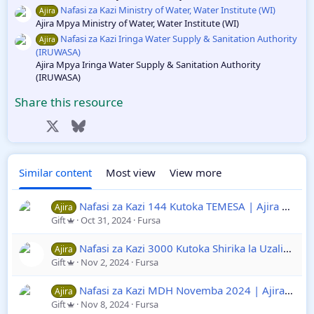
Nafasi za Kazi Ministry of Water, Water Institute (WI)
Ajira
Ajira Mpya Ministry of Water, Water Institute (WI)
Nafasi za Kazi Iringa Water Supply & Sanitation Authority
Ajira
(IRUWASA)
Ajira Mpya Iringa Water Supply & Sanitation Authority
(IRUWASA)
Share this resource
Facebook
X
Bluesky
LinkedIn
Reddit
Pinterest
Tumblr
WhatsApp
Email
Link
Similar content
Most view
View more
Nafasi za Kazi 144 Kutoka TEMESA | Ajira Wakala wa Ufundi na Umeme Tanzania
Ajira
Gift
Oct 31, 2024
Fursa
Nafasi za Kazi 3000 Kutoka Shirika la Uzalishaji Mali la Jeshi la Polisi Tanzania | Ajira za Walinzi
Ajira
Gift
Nov 2, 2024
Fursa
Nafasi za Kazi MDH Novemba 2024 | Ajira Mpya 332 za Kujitolea
Ajira
Gift
Nov 8, 2024
Fursa