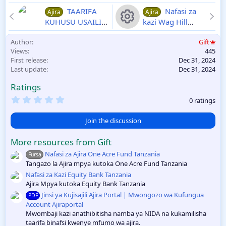
TAARIFA
Nafasi za
Ajira
Ajira
KUHUSU USAILI
kazi Wag Hill
WA KADA ZA
Tanzania Januari
R
Author
Gift
UALIMU
2025
1/1
Views
445
2024/2025 AJIRA
e
First release
Dec 31, 2024
PORTAL -
Last update
Dec 31, 2024
UTUMISHI AJIRA
s
ZA WALIMU 2025
Ratings
o
Ajira za Ualimu
0
0 ratings
.
2025
0
u
0
Join the discussion
s
rc
t
More resources from Gift
a
r
Nafasi za Ajira One Acre Fund Tanzania
e
Fursa
(
Tangazo la Ajira mpya kutoka One Acre Fund Tanzania
s
)
Nafasi za Kazi Equity Bank Tanzania
ic
Ajira Mpya kutoka Equity Bank Tanzania
Jinsi ya Kujisajili Ajira Portal | Mwongozo wa Kufungua
o
PDF
Account Ajiraportal
Mwombaji kazi anathibitisha namba ya NIDA na kukamilisha
n
taarifa binafsi kwenye mfumo wa ajira.