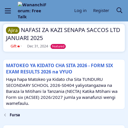
Log in
Register
NAFASI ZA KAZI SENAPA SACCOS LTD
Ajira
JANUARI 2025
A
C
Gift
Dec 31, 2024
Featured
u
r
t
e
h
a
MATOKEO YA KIDATO CHA SITA 2026 - FORM SIX
o
t
EXAM RESULTS 2026 na VYUO
r
i
o
Haya hapa Matokeo ya Kidato cha Sita TUNDURU
n
SECONDARY SCHOOL 2026-S0404 yaliyotangazwa na
d
Baraza la Mitihani la Tanzania (NECTA) Katika Mtihani wa
a
Form six (ACSEE) 2026/2027 jumla ya wanafunzi wengi
t
e
wamefaulu.
Fursa