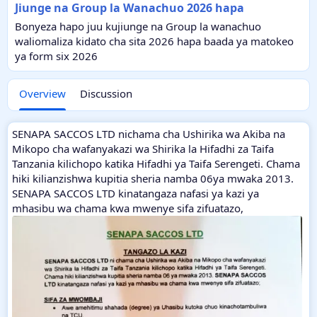
Jiunge na Group la Wanachuo 2026 hapa
Bonyeza hapo juu kujiunge na Group la wanachuo
waliomaliza kidato cha sita 2026 hapa baada ya matokeo
ya form six 2026
Overview
Discussion
SENAPA SACCOS LTD nichama cha Ushirika wa Akiba na
Mikopo cha wafanyakazi wa Shirika la Hifadhi za Taifa
Tanzania kilichopo katika Hifadhi ya Taifa Serengeti. Chama
hiki kilianzishwa kupitia sheria namba 06ya mwaka 2013.
SENAPA SACCOS LTD kinatangaza nafasi ya kazi ya
mhasibu wa chama kwa mwenye sifa zifuatazo,