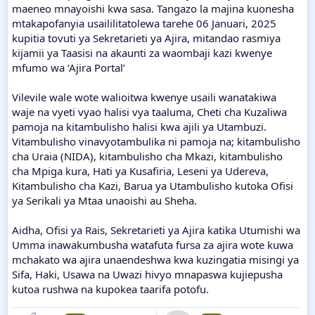
maeneo mnayoishi kwa sasa. Tangazo la majina kuonesha
mtakapofanyia usaililitatolewa tarehe 06 Januari, 2025
kupitia tovuti ya Sekretarieti ya Ajira, mitandao rasmiya
kijamii ya Taasisi na akaunti za waombaji kazi kwenye
mfumo wa ‘Ajira Portal’
Vilevile wale wote walioitwa kwenye usaili wanatakiwa
waje na vyeti vyao halisi vya taaluma, Cheti cha Kuzaliwa
pamoja na kitambulisho halisi kwa ajili ya Utambuzi.
Vitambulisho vinavyotambulika ni pamoja na; kitambulisho
cha Uraia (NIDA), kitambulisho cha Mkazi, kitambulisho
cha Mpiga kura, Hati ya Kusafiria, Leseni ya Udereva,
Kitambulisho cha Kazi, Barua ya Utambulisho kutoka Ofisi
ya Serikali ya Mtaa unaoishi au Sheha.
Aidha, Ofisi ya Rais, Sekretarieti ya Ajira katika Utumishi wa
Umma inawakumbusha watafuta fursa za ajira wote kuwa
mchakato wa ajira unaendeshwa kwa kuzingatia misingi ya
Sifa, Haki, Usawa na Uwazi hivyo mnapaswa kujiepusha
kutoa rushwa na kupokea taarifa potofu.