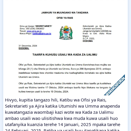
Hivyo, kupitia tangazo hili, Katibu wa Ofisi ya Rais,
Sekretarieti ya Ajira katika Utumishi wa Umma anapenda
kuwatangazia waombaji kazi wote wa Kada za Ualimu
ambao usaili wao ulisitishwa kwa muda kuwa usaili huo
utafanyika kuanzia terehe 14 Januari, 2025 mpaka tarehe
24 Februari, 2025. Ratiba ya usaili huu itapatikana katika