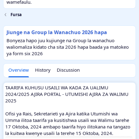
e
wamefaulu.
Fursa
Jiunge na Group la Wanachuo 2026 hapa
Bonyeza hapo juu kujiunge na Group la wanachuo
waliomaliza kidato cha sita 2026 hapa baada ya matokeo
ya form six 2026
Overview
History
Discussion
TAARIFA KUHUSU USAILI WA KADA ZA UALIMU
2024/2025 AJIRA PORTAL - UTUMISHI AJIRA ZA WALIMU
2025
Ofisi ya Rais, Sekretarieti ya Ajira katika Utumishi wa
Umma ilitoa taarifa ya kusitishwa usaili wa Walimu tarehe
17 Oktoba, 2024 ambapo taarifa hiyo ilitokana na tangazo
la kuitwa kwenye usaili la terehe 15 Oktoba, 2024.