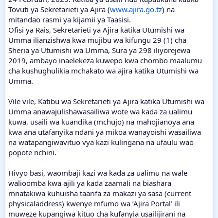
Tovuti ya Sekretarieti ya Ajira (
www.ajira.go.tz
) na
mitandao rasmi ya kijamii ya Taasisi.
Ofisi ya Rais, Sekretarieti ya Ajira katika Utumishi wa
Umma ilianzishwa kwa mujibu wa kifungu 29 (1) cha
Sheria ya Utumishi wa Umma, Sura ya 298 iliyorejewa
2019, ambayo inaelekeza kuwepo kwa chombo maalumu
cha kushughulikia mchakato wa ajira katika Utumishi wa
Umma.
Vile vile, Katibu wa Sekretarieti ya Ajira katika Utumishi wa
Umma anawajulishawasailiwa wote wa kada za ualimu
kuwa, usaili wa kuandika (mchujo) na mahojianoya ana
kwa ana utafanyika ndani ya mikoa wanayoishi wasailiwa
na watapangiwavituo vya kazi kulingana na ufaulu wao
popote nchini.
Hivyo basi, waombaji kazi wa kada za ualimu na wale
walioomba kwa ajili ya kada zaamali na biashara
mnatakiwa kuhuisha taarifa za makazi ya sasa (current
physicaladdress) kwenye mfumo wa ‘Ajira Portal’ ili
muweze kupangiwa kituo cha kufanyia usailijirani na