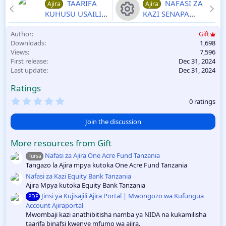
TAARIFA
NAFASI ZA
Ajira
Ajira
KUHUSU USAILI
KAZI SENAPA
WA KADA ZA
SACCOS LTD
R
Author
Gift
UALIMU
JANUARI 2025
Downloads
1,698
2024/2025 AJIRA
1/1
e
Views
7,596
PORTAL -
First release
Dec 31, 2024
UTUMISHI AJIRA
s
Last update
Dec 31, 2024
ZA WALIMU 2025
Ratings
o
Ajira za Ualimu
2025
0
0 ratings
.
u
0
0
Join the discussion
rc
s
t
More resources from Gift
a
e
r
Nafasi za Ajira One Acre Fund Tanzania
Fursa
(
Tangazo la Ajira mpya kutoka One Acre Fund Tanzania
s
ic
)
Nafasi za Kazi Equity Bank Tanzania
Ajira Mpya kutoka Equity Bank Tanzania
o
Jinsi ya Kujisajili Ajira Portal | Mwongozo wa Kufungua
PDF
Account Ajiraportal
n
Mwombaji kazi anathibitisha namba ya NIDA na kukamilisha
taarifa binafsi kwenye mfumo wa ajira.