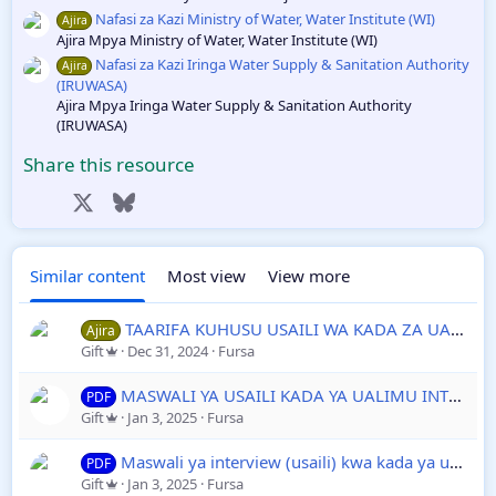
Nafasi za Kazi Ministry of Water, Water Institute (WI)
Ajira
Ajira Mpya Ministry of Water, Water Institute (WI)
Nafasi za Kazi Iringa Water Supply & Sanitation Authority
Ajira
(IRUWASA)
Ajira Mpya Iringa Water Supply & Sanitation Authority
(IRUWASA)
Share this resource
Facebook
X
Bluesky
LinkedIn
Reddit
Pinterest
Tumblr
WhatsApp
Email
Link
Similar content
Most view
View more
TAARIFA KUHUSU USAILI WA KADA ZA UALIMU 2024/2025 AJIRA PORTAL - UTUMISHI AJIRA ZA WALIMU 2025
Ajira
Gift
Dec 31, 2024
Fursa
MASWALI YA USAILI KADA YA UALIMU INTERVIEW ZA AJIRA PORTAL USAILI WA WALIMU (LITERATURE)
PDF
Gift
Jan 3, 2025
Fursa
Maswali ya interview (usaili) kwa kada ya ualimu Ajira Portal yapoje?
PDF
Gift
Jan 3, 2025
Fursa