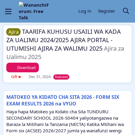
Log in
Register
TAARIFA KUHUSU USAILI WA KADA
Ajira
ZA UALIMU 2024/2025 AJIRA PORTAL -
UTUMISHI AJIRA ZA WALIMU 2025
Ajira za
Ualimu 2025
Download
A
C
Gift
Dec 31, 2024
Featured
u
r
t
e
h
a
MATOKEO YA KIDATO CHA SITA 2026 - FORM SIX
o
t
EXAM RESULTS 2026 na VYUO
r
i
o
Haya hapa Matokeo ya Kidato cha Sita TUNDURU
n
SECONDARY SCHOOL 2026-S0404 yaliyotangazwa na
d
Baraza la Mitihani la Tanzania (NECTA) Katika Mtihani wa
a
Form six (ACSEE) 2026/2027 jumla ya wanafunzi wengi
t