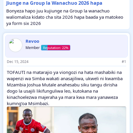
Jiunge na Group la Wanachuo 2026 hapa
Bonyeza hapo juu kujiunge na Group la wanachuo
waliomaliza kidato cha sita 2026 hapa baada ya matokeo
ya form six 2026
Revoo
Member
Dec 15, 2024
#1
TOFAUTI na matarajio ya viongozi na hata mashabiki na
wapenzi wa Simba wakati anasajiliwa, ukweli ni kwamba
Mzambia Joshua Mutale anahesabu siku tangu dirisha
dogo la usajili likifunguliwa leo, kutokana na
kinachoelezwa majeraha ya mara kwa mara yanaweza
kumng’oa Msimbazi.