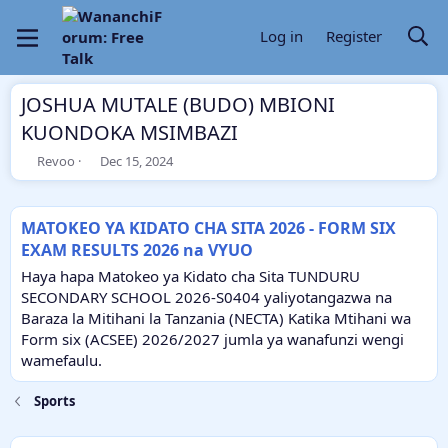
Log in
Register
JOSHUA MUTALE (BUDO) MBIONI
KUONDOKA MSIMBAZI
T
S
Revoo
Dec 15, 2024
h
t
r
a
e
r
MATOKEO YA KIDATO CHA SITA 2026 - FORM SIX
a
t
EXAM RESULTS 2026 na VYUO
d
d
s
a
Haya hapa Matokeo ya Kidato cha Sita TUNDURU
t
t
SECONDARY SCHOOL 2026-S0404 yaliyotangazwa na
a
e
Baraza la Mitihani la Tanzania (NECTA) Katika Mtihani wa
r
Form six (ACSEE) 2026/2027 jumla ya wanafunzi wengi
t
e
wamefaulu.
r
Sports