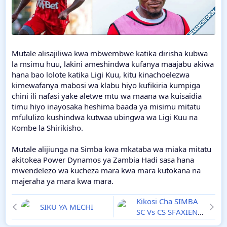
Mutale alisajiliwa kwa mbwembwe katika dirisha kubwa
la msimu huu, lakini ameshindwa kufanya maajabu akiwa
hana bao lolote katika Ligi Kuu, kitu kinachoelezwa
kimewafanya mabosi wa klabu hiyo kufikiria kumpiga
chini ili nafasi yake aletwe mtu wa maana wa kuisaidia
timu hiyo inayosaka heshima baada ya misimu mitatu
mfululizo kushindwa kutwaa ubingwa wa Ligi Kuu na
Kombe la Shirikisho.
Mutale alijiunga na Simba kwa mkataba wa miaka mitatu
akitokea Power Dynamos ya Zambia Hadi sasa hana
mwendelezo wa kucheza mara kwa mara kutokana na
majeraha ya mara kwa mara.
Kikosi Cha SIMBA
SIKU YA MECHI
SC Vs CS SFAXIEN
Leo Tarehe 15